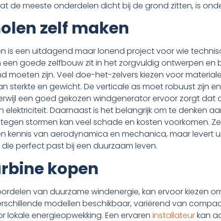
at de meeste onderdelen dicht bij de grond zitten, is ond
olen zelf maken
n is een uitdagend maar lonend project voor wie technis
n een goede zelfbouw zit in het zorgvuldig ontwerpen en
moeten zijn. Veel doe-het-zelvers kiezen voor materiale
sterkte en gewicht. De verticale as moet robuust zijn e
terwijl een goed gekozen windgenerator ervoor zorgt da
 elektriciteit. Daarnaast is het belangrijk om te denken aan
egen stormen kan veel schade en kosten voorkomen. Zel
n kennis van aerodynamica en mechanica, maar levert uite
die perfect past bij een duurzaam leven.
urbine kopen
 voordelen van duurzame windenergie, kan ervoor kiezen 
 verschillende modellen beschikbaar, variërend van compac
voor lokale energieopwekking. Een ervaren
installateur
kan ad