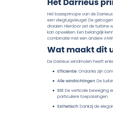
Het Darrieus pr
Het basisprincipe van de Darrieu
een vliegtuigvleugel. De gebogen
draaien. Hierdoor zet de turbine 
kan opwekken. Een belangrijk kenm
combinatie met een andere VAWT
Wat maakt dit 
De Darrieus windmolen heeft enk
Efficiëntie
: Ondanks zijn co
Alle windrichtingen
: De turb
Stil
: De verticale beweging en
particuliere toepassingen.
Esthetisch
: Dankzij de eleg