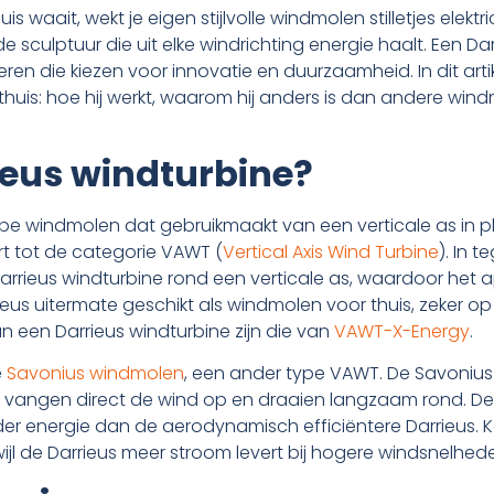
huis waait, wekt je eigen stijlvolle windmolen stilletjes elekt
e sculptuur die uit elke windrichting energie haalt. Een D
eren die kiezen voor innovatie en duurzaamheid. In dit art
uis: hoe hij werkt, waarom hij anders is dan andere windm
ieus windturbine?
ype windmolen dat gebruikmaakt van een verticale as in pl
ort tot de categorie VAWT (
Vertical Axis Wind Turbine
). In t
Darrieus windturbine rond een verticale as, waardoor het a
eus uitermate geschikt als windmolen voor thuis, zeker op
n een Darrieus windturbine zijn die van
VAWT-X-Energy
.
e
Savonius windmolen
, een ander type VAWT. De Savonius
 vangen direct de wind op en draaien langzaam rond. De
r energie dan de aerodynamisch efficiëntere Darrieus. K
wijl de Darrieus meer stroom levert bij hogere windsnelhed