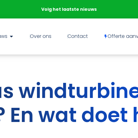
Onafhankelijk
uws
Over ons
Contact
Offerte aan
s windturbine
? En wat doet 