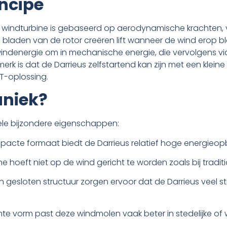
incipe
s windturbine is gebaseerd op aerodynamische krachten, 
 bladen van de rotor creëren lift wanneer de wind erop bl
windenergie om in mechanische energie, die vervolgens via
erk is dat de Darrieus zelfstartend kan zijn met een klein
-oplossing.
uniek?
ele bijzondere eigenschappen:
mpacte formaat biedt de Darrieus relatief hoge energieop
ine hoeft niet op de wind gericht te worden zoals bij tradi
 gesloten structuur zorgen ervoor dat de Darrieus veel stil
ante vorm past deze windmolen vaak beter in stedelijke 