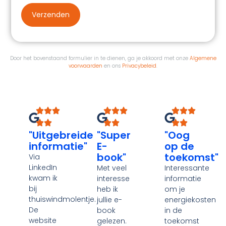
Verzenden
Door het bovenstaand formulier in te dienen, ga je akkoord met onze
Algemene
voorwaarden
en ons
Privacybeleid
.
"Uitgebreide
"Super
"Oog
informatie"
E-
op de
book"
toekomst"
Via
LinkedIn
Met veel
Interessante
kwam ik
interesse
informatie
bij
heb ik
om je
thuiswindmolentje.
jullie e-
energiekosten
De
book
in de
website
gelezen.
toekomst