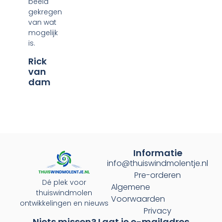
beeld
gekregen
van wat
mogelijk
is.
Rick
van
dam
Informatie
info@thuiswindmolentje.nl
Pre-orderen
Dé plek voor
Algemene
thuiswindmolen
Voorwaarden
ontwikkelingen en nieuws
Privacy
Niets missen? Laat je e-mailadres