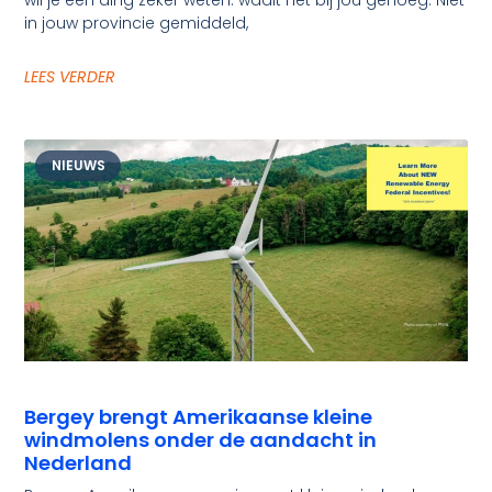
wil je één ding zeker weten: waait het bij jou genoeg. Niet
in jouw provincie gemiddeld,
LEES VERDER
NIEUWS
Bergey brengt Amerikaanse kleine
windmolens onder de aandacht in
Nederland