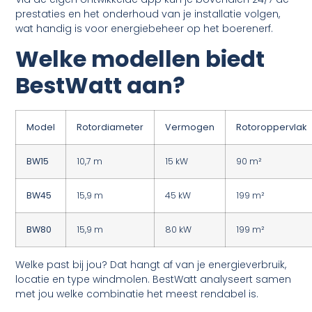
prestaties en het onderhoud van je installatie volgen,
wat handig is voor energiebeheer op het boerenerf.
Welke modellen biedt
Best
Watt aan?
Model
Rotordiameter
Vermogen
Rotoroppervlak
BW15
10,7 m
15 kW
90 m²
BW45
15,9 m
45 kW
199 m²
BW80
15,9 m
80 kW
199 m²
Welke past bij jou? Dat hangt af van je energieverbruik,
locatie en type windmolen. BestWatt analyseert samen
met jou welke combinatie het meest rendabel is.