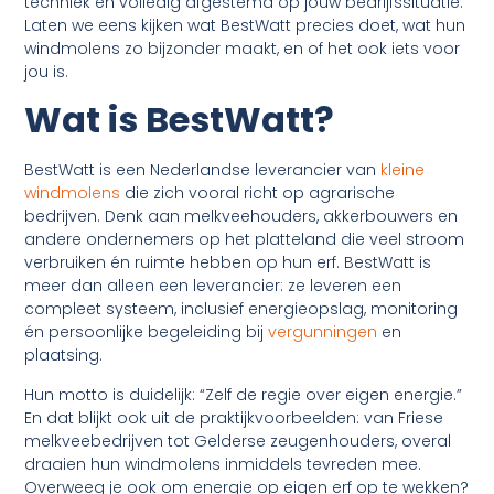
techniek en volledig afgestemd op jouw bedrijfssituatie.
Laten we eens kijken wat BestWatt precies doet, wat hun
windmolens zo bijzonder maakt, en of het ook iets voor
jou is.
Wat is BestWatt?
BestWatt is een Nederlandse leverancier van
kleine
windmolens
die zich vooral richt op agrarische
bedrijven. Denk aan melkveehouders, akkerbouwers en
andere ondernemers op het platteland die veel stroom
verbruiken én ruimte hebben op hun erf. BestWatt is
meer dan alleen een leverancier: ze leveren een
compleet systeem, inclusief energieopslag, monitoring
én persoonlijke begeleiding bij
vergunningen
en
plaatsing.
Hun motto is duidelijk: “Zelf de regie over eigen energie.”
En dat blijkt ook uit de praktijkvoorbeelden: van Friese
melkveebedrijven tot Gelderse zeugenhouders, overal
draaien hun windmolens inmiddels tevreden mee.
Overweeg je ook om energie op eigen erf op te wekken?