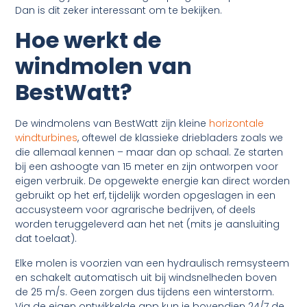
Dan is dit zeker interessant om te bekijken.
Hoe werkt de
windmolen van
BestWatt?
De windmolens van BestWatt zijn kleine
horizontale
windturbines
, oftewel de klassieke driebladers zoals we
die allemaal kennen – maar dan op schaal. Ze starten
bij een ashoogte van 15 meter en zijn ontworpen voor
eigen verbruik. De opgewekte energie kan direct worden
gebruikt op het erf, tijdelijk worden opgeslagen in een
accusysteem voor agrarische bedrijven, of deels
worden teruggeleverd aan het net (mits je aansluiting
dat toelaat).
Elke molen is voorzien van een hydraulisch remsysteem
en schakelt automatisch uit bij windsnelheden boven
de 25 m/s. Geen zorgen dus tijdens een winterstorm.
Via de eigen ontwikkelde app kun je bovendien 24/7 de