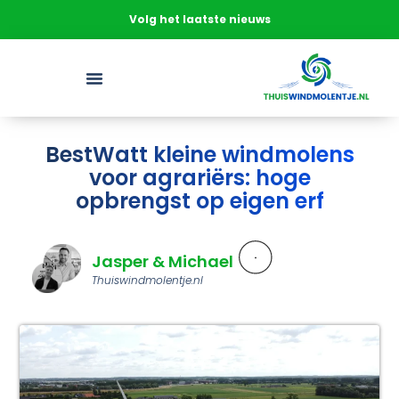
Volg het laatste nieuws
Offerte aanvragen
BestWatt kleine windmolens
voor agrariërs: hoge
opbrengst op eigen erf
Jasper & Michael
Thuiswindmolentje.nl