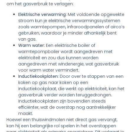
om het gasverbruik te verlagen:
Elektrische verwarming:
Met voldoende opgewekte
stroom kun je elektrische verwarmingssystemen
zoals warmtepompen, infraroodpanelen of airco’s
gebruiken, waardoor je minder afhankelijk bent
van gas.
Warm water:
Een elektrische boiler of
warmtepompboiler wordt aangedreven met
elektriciteit en zou dus kunnen worden
aangedreven met windenergie, wat gasverbruik
voor warm water vermindert.
Inductiekookplaten:
Door over te stappen van een
koken op gas naar koken op een
inductiekookplaat, die werkt op elektriciteit, kan het
gasverbruik verder worden teruggedrongen.
Inductiekookplaten zijn bovendien steeds
efficiënter, wat de overstap nog aantrekkelijker
maakt.
Hoewel een thuiswindmolen niet direct gas vervangt,
kan hij een belangrijke rol spelen in het overstappen
naar elektriciteit als primaire energiebron. Dit verlaagt je